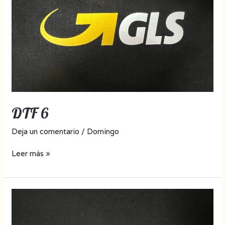
DTF 6
Deja un comentario
/
Domingo
Leer más »
DTF
5