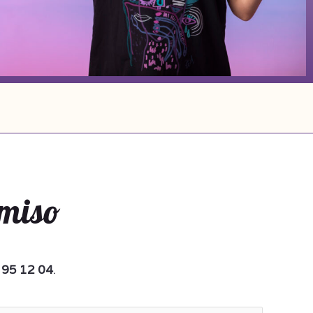
omiso
8 95 12 04
.