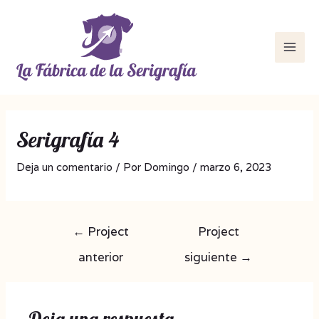
Ir
Navegación
MAI
al
de
ME
contenido
entradas
Serigrafía 4
Deja un comentario
/ Por
Domingo
/
marzo 6, 2023
←
Project
Project
anterior
siguiente
→